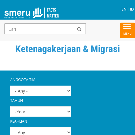
Ca
EN
ID
Form
To
Lompat
pencarian
nav
ke
Ketenagakerjaan & Migrasi
isi
utama
ANGGOTA TIM
TAHUN
YEAR
TAHUN
KEAHLIAN