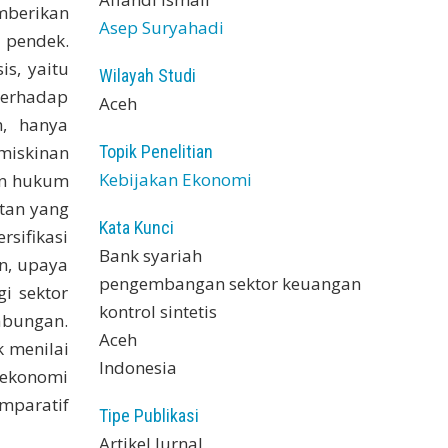
mberikan
Asep Suryahadi
 pendek.
s, yaitu
Wilayah Studi
 terhadap
Aceh
h, hanya
Topik Penelitian
miskinan
Kebijakan Ekonomi
an hukum
tan yang
Kata Kunci
rsifikasi
Bank syariah
n, upaya
pengembangan sektor keuangan
i sektor
kontrol sintetis
abungan.
Aceh
 menilai
Indonesia
 ekonomi
mparatif
Tipe Publikasi
Artikel Jurnal