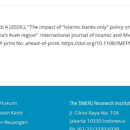
 A (2026;), "The impact of “Islamic banks only” policy o
a’s Aceh region". International Journal of Islamic and M
-print No. ahead-of-print. https://doi.org/10.1108/IME
s Hukum
The SMERU Research Institu
naan Kami
Jl. Cikini Raya No. 10A
Jakarta 10330 Indonesia
an Keuangan
Ph. (62-21) 3193 6336