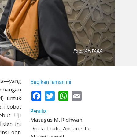
sia—yang
Bagikan laman ini
embangan
Facebook
Twitter
WhatsApp
Email
M) untuk
ri bobot
Penulis
but. Uji
Masagus M. Ridhwan
itian ini
Dinda Thalia Andariesta
insi dan
Affandi Ismail