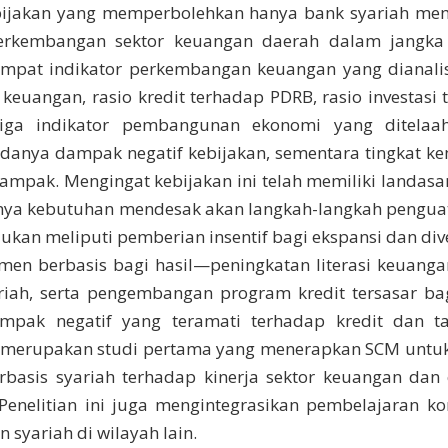
bijakan yang memperbolehkan hanya bank syariah me
perkembangan sektor keuangan daerah dalam jangka
mpat indikator perkembangan keuangan yang dianalisi
keuangan, rasio kredit terhadap PDRB, rasio investasi
iga indikator pembangunan ekonomi yang ditelaa
danya dampak negatif kebijakan, sementara tingkat ke
dampak. Mengingat kebijakan ini telah memiliki landas
nya kebutuhan mendesak akan langkah-langkah pengua
kan meliputi pemberian insentif bagi ekspansi dan dive
en berbasis bagi hasil—peningkatan literasi keuanga
riah, serta pengembangan program kredit tersasar bag
ak negatif yang teramati terhadap kredit dan t
ni merupakan studi pertama yang menerapkan SCM untuk
basis syariah terhadap kinerja sektor keuangan dan
Penelitian ini juga mengintegrasikan pembelajaran ko
 syariah di wilayah lain.