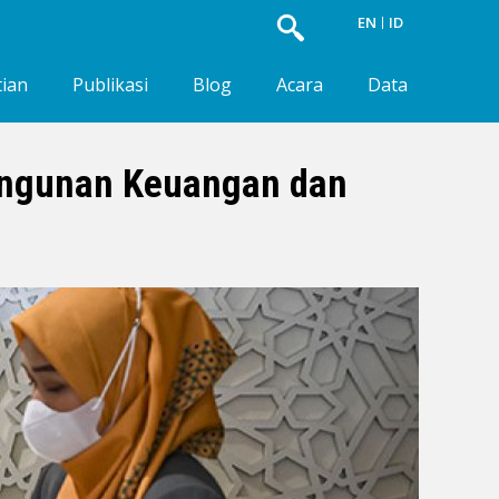
EN
ID
tian
Publikasi
Blog
Acara
Data
angunan Keuangan dan