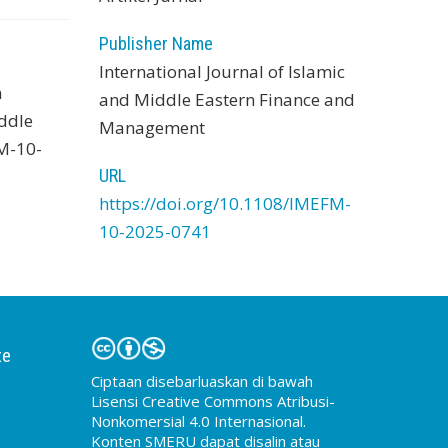
Publisher Name
International Journal of Islamic
n
and Middle Eastern Finance and
iddle
Management
FM-10-
URL
https://doi.org/10.1108/IMEFM-
10-2025-0741
te
Ciptaan disebarluaskan di bawah
Lisensi Creative Commons Atribusi-
Nonkomersial 4.0 Internasional.
Konten SMERU dapat disalin atau