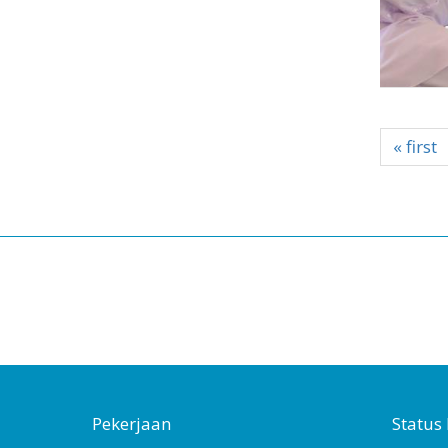
« first
Pekerjaan
Statu