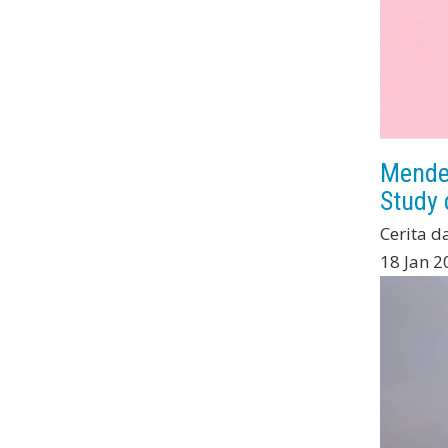
Menden
Study 
Cerita d
18 Jan 2