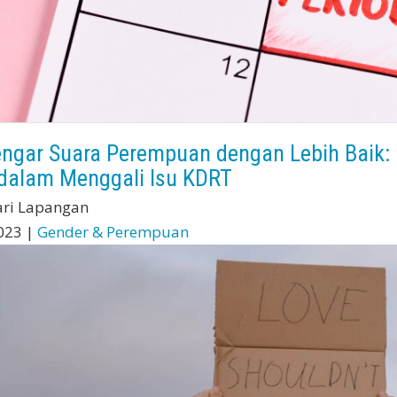
gar Suara Perempuan dengan Lebih Baik: P
dalam Menggali Isu KDRT
ari Lapangan
023 |
Gender & Perempuan