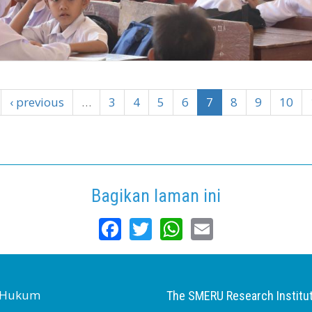
‹ previous
…
3
4
5
6
7
8
9
10
Bagikan laman ini
Facebook
Twitter
WhatsApp
Email
s Hukum
The SMERU Research Institu