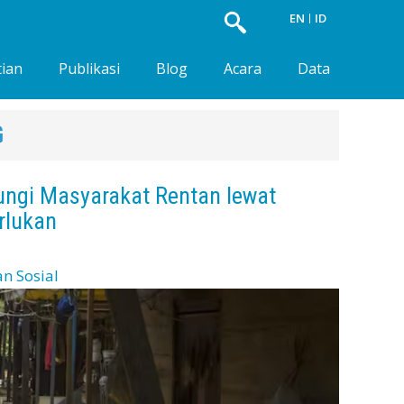
EN
ID
tian
Publikasi
Blog
Acara
Data
G
dungi Masyarakat Rentan lewat
rlukan
n Sosial