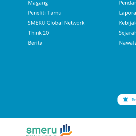
Magang
Penda
Peneliti Tamu
Lapor
SMERU Global Network
Kebija
Think 20
Sejara
Berita
Nawal