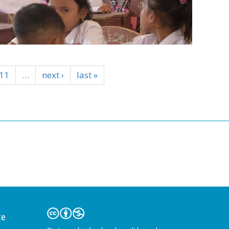
11
…
next ›
last »
te