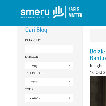
Lompat
ke
Cari Blog
isi
KATA KUNCI
utama
Bolak-
Bantua
KATEGORI
Insight
- Any -
16 Okt 
TAHUN BLOG
-Year
YEAR
TAHUN
TOPIK
BLOG
- Any -