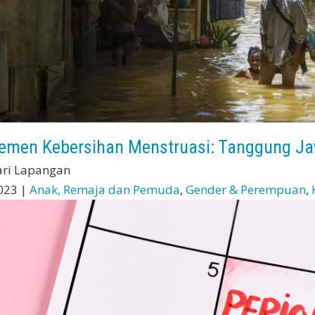
emen Kebersihan Menstruasi: Tanggung Ja
ari Lapangan
023 |
Anak, Remaja dan Pemuda
,
Gender & Perempuan
,