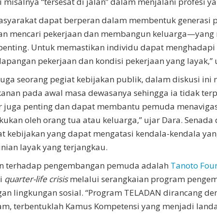
 misalnya “tersesat di jalan” dalam menjalani profesi y
masyarakat dapat berperan dalam membentuk generasi 
hapan mencari pekerjaan dan membangun keluarga—yan
ting. Untuk memastikan individu dapat menghadapi t
pangan pekerjaan dan kondisi pekerjaan yang layak,” uj
uga seorang pegiat kebijakan publik, dalam diskusi ini
anan pada awal masa dewasanya sehingga ia tidak terp
tor juga penting dan dapat membantu pemuda menaviga
akukan oleh orang tua atau keluarga,” ujar Dara. Senad
t kebijakan yang dapat mengatasi kendala-kendala y
nian layak yang terjangkau.
tian terhadap pengembangan pemuda adalah
Tanoto Fou
i
quarter-life crisis
melalui serangkaian program penge
gan lingkungan sosial. “Program TELADAN dirancang d
dalam, terbentuklah Kamus Kompetensi yang menjadi l