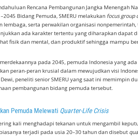
ndahuluan Rencana Pembangunan Jangka Menengah Nas
25–2045 Bidang Pemuda, SMERU melakukan
focus group 
n lembaga, serta perwakilan organisasi nonpemerinta
njukkan ada karakter tertentu yang diharapkan dapat d
 sehat fisik dan mental, dan produktif sehingga mampu
emerdekaannya pada 2045, pemuda Indonesia yang ada s
nkan peran-peran krusial dalam mewujudkan visi Indone
 Dewi, peneliti senior SMERU yang saat ini memimpin 
anaan pembangunan bidang pemuda tersebut.
tkan Pemuda Melewati
Quarter-Life Crisis
ing kali menghadapi tekanan untuk mengambil keputusan
biasanya terjadi pada usia 20–30 tahun dan disebut
quar