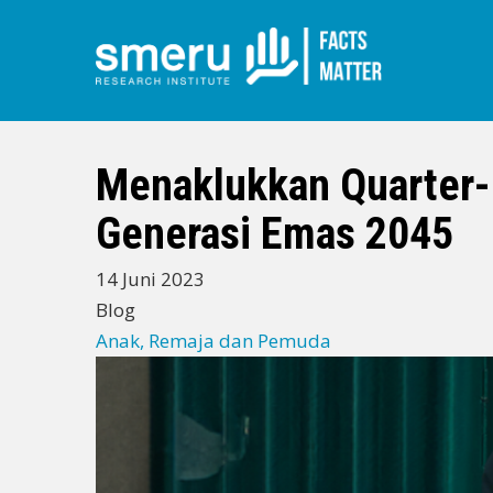
Lompat
ke
isi
Menaklukkan Quarter-L
utama
Generasi Emas 2045
14 Juni 2023
Blog
Anak, Remaja dan Pemuda