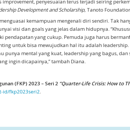
improvement, penyesuaian terus terjadi seiring perke
dership Development and Scholarship
, Tanoto Foundatio
nguasai kemampuan mengenali diri sendiri. Tak hanya
nyai visi dan goals yang jelas dalam hidupnya. “Khus
i pendapatan yang cukup. Pemuda juga harus bermanfa
ing untuk bisa mewujudkan hal itu adalah leadership. 
 punya mental yang kuat, leadership yang bagus, dan
ang ingin dicapainya,” tambah Diana.
unan (FKP) 2023 – Seri 2
“Quarter-Life Crisis: How to Th
nt-id/fkp2023seri2
.
sApp
ail