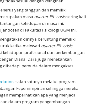
ang tidak sesuai dengan keinginan.
penerus yang tangguh dan memiliki
g merupakan masa
quarter-life crisis
sering kali
antangan kehidupan di masa ini,
ar dosen di Fakultas Psikologi UGM ini.
 mengatakan dirinya beruntung memiliki
uruk ketika melewati
quarter-life crisis
.
si kehidupan profesional dan perkembangan
a dengan Diana, Dara juga menekankan
ang dihadapi pemuda dalam mengakses
ndation
, salah satunya melalui program
mbangan kepemimpinan sehingga mereka
engan memperhatikan apa yang menjadi
andasan dalam program pengembangan