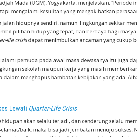
Gadjah Mada (UGM), Yogyakarta, menjelaskan, “Periode i
etapi mengalami kesulitan yang mengakibatkan perasaa
alan hidupnya sendiri, namun, lingkungan sekitar me
bil pilihan hidup yang tepat, dan berdaya bagi masya
r-life crisis
dapat menimbulkan ancaman yang cukup besa
ialami pemuda pada awal masa dewasanya itu juga dap
ingkungan sekolah maupun kerja yang masih memberikan
a dalam menghapus hambatan kebijakan yang ada. Alhas
ses Lewati
Quarter-Life Crisis
hidupan akan selalu terjadi, dan cenderung selalu mem
 selamat/baik, maka bisa jadi jembatan menuju sukses. N