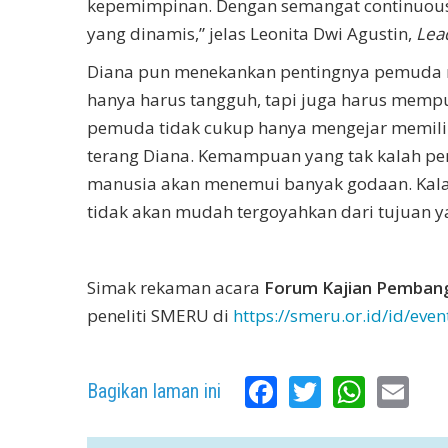
kepemimpinan. Dengan semangat continuous 
yang dinamis,” jelas Leonita Dwi Agustin,
Lea
Diana pun menekankan pentingnya pemuda me
hanya harus tangguh, tapi juga harus mempu
pemuda tidak cukup hanya mengejar memilik
terang Diana. Kemampuan yang tak kalah pent
manusia akan menemui banyak godaan. Kalau
tidak akan mudah tergoyahkan dari tujuan y
Simak rekaman acara
Forum Kajian Pembang
peneliti SMERU di
https://smeru.or.id/id/eve
Facebook
Twitter
What
Em
Bagikan laman ini