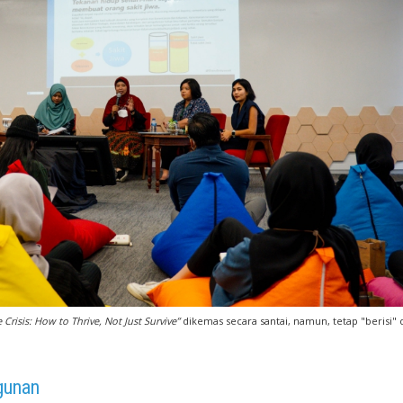
 Crisis: How to Thrive, Not Just Survive”
dikemas secara santai, namun, tetap "beris
ngunan