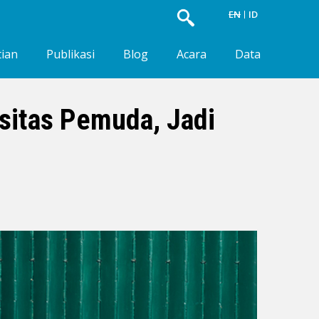
EN
ID
tian
Publikasi
Blog
Acara
Data
sitas Pemuda, Jadi