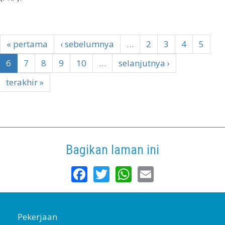
« pertama
‹ sebelumnya
…
2
3
4
5
6
7
8
9
10
…
selanjutnya ›
terakhir »
Bagikan laman ini
Facebook
Twitter
WhatsApp
Email
Pekerjaan