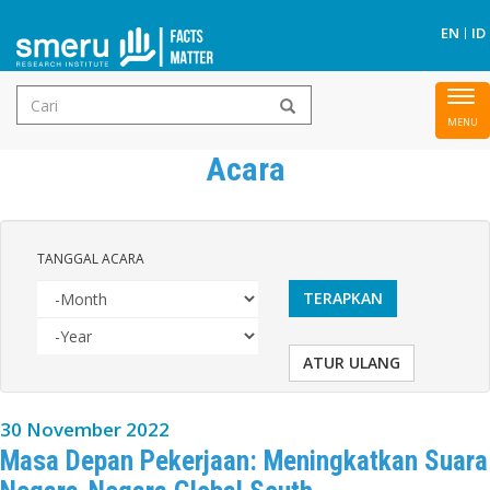
Ca
EN
ID
Form
To
Lompat
pencarian
nav
ke
Acara
isi
utama
TANGGAL ACARA
TERAPKAN
MONTH
ATUR ULANG
YEAR
TANGGAL
ACARA
30 November 2022
Masa Depan Pekerjaan: Meningkatkan Suara