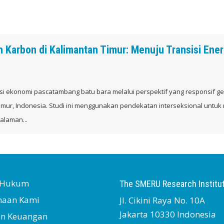
arbon di Kalimantan Timur: Menuju Transisi Ener
masi ekonomi pascatambang batu bara melalui perspektif yang responsif g
mur, Indonesia. Studi ini menggunakan pendekatan interseksional untuk 
alaman...
s Hukum
The SMERU Research Institu
naan Kami
Jl. Cikini Raya No. 10A
Jakarta 10330 Indonesia
an Keuangan