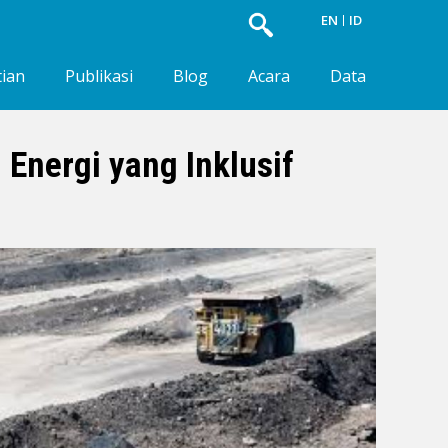
EN
ID
tian
Publikasi
Blog
Acara
Data
Energi yang Inklusif