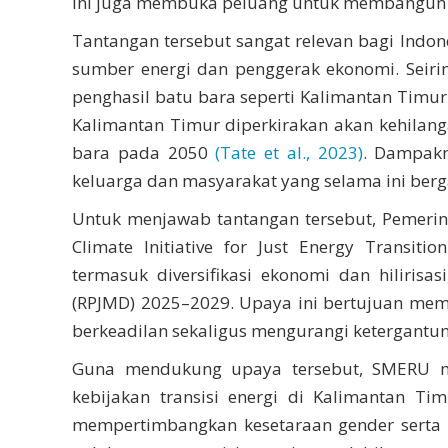
ini juga membuka peluang untuk membangun si
Tantangan tersebut sangat relevan bagi Indo
sumber energi dan penggerak ekonomi. Seiri
penghasil batu bara seperti Kalimantan Timu
Kalimantan Timur diperkirakan akan kehilan
bara pada 2050
(Tate et al., 2023)
. Dampakn
keluarga dan masyarakat yang selama ini berg
Untuk menjawab tantangan tersebut, Pemerin
Climate Initiative for Just Energy Transiti
termasuk diversifikasi ekonomi dan hiliri
(RPJMD) 2025–2029. Upaya ini bertujuan mem
berkeadilan sekaligus mengurangi ketergantu
Guna mendukung upaya tersebut, SMERU mel
kebijakan transisi energi di Kalimantan Ti
mempertimbangkan kesetaraan gender serta 