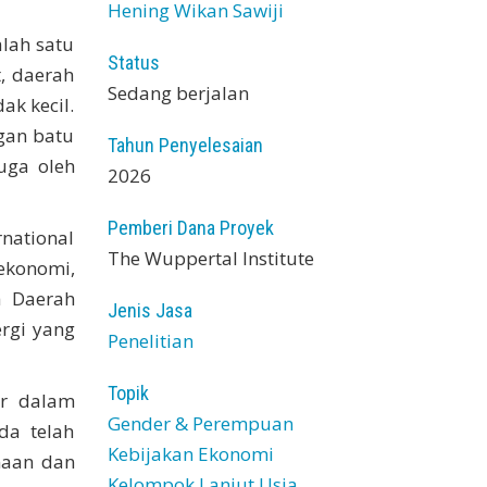
Hening Wikan Sawiji
lah satu
Status
, daerah
Sedang berjalan
k kecil.
gan batu
Tahun Penyelesaian
uga oleh
2026
Pemberi Dana Proyek
national
The Wuppertal Institute
ekonomi,
h Daerah
Jenis Jasa
rgi yang
Penelitian
Topik
er dalam
Gender & Perempuan
da telah
Kebijakan Ekonomi
naan dan
Kelompok Lanjut Usia,