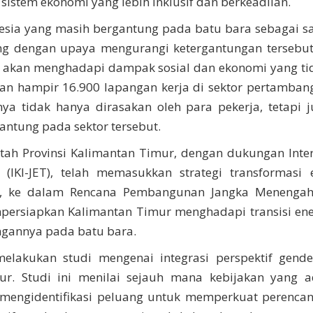
stem ekonomi yang lebih inklusif dan berkeadilan.
nesia yang masih bergantung pada batu bara sebagai sa
ng dengan upaya mengurangi ketergantungan tersebut
r akan menghadapi dampak sosial dan ekonomi yang tida
gan hampir 16.900 lapangan kerja di sektor pertamban
ya tidak hanya dirasakan oleh para pekerja, tetapi j
antung pada sektor tersebut.
tah Provinsi Kalimantan Timur, dengan dukungan Inter
on (IKI-JET), telah memasukkan strategi transformasi 
sasi, ke dalam Rencana Pembangunan Jangka Menenga
persiapkan Kalimantan Timur menghadapi transisi ene
ngannya pada batu bara.
akukan studi mengenai integrasi perspektif gend
mur. Studi ini menilai sejauh mana kebijakan yang a
mengidentifikasi peluang untuk memperkuat perenca