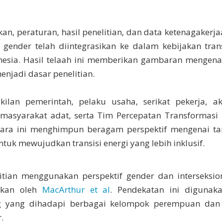
an, peraturan, hasil penelitian, dan data ketenagakerj
ender telah diintegrasikan ke dalam kebijakan tran
onesia. Hasil telaah ini memberikan gambaran mengena
enjadi dasar penelitian.
ilan pemerintah, pelaku usaha, serikat pekerja, ak
n masyarakat adat, serta Tim Percepatan Transformasi
ara ini menghimpun beragam perspektif mengenai ta
tuk mewujudkan transisi energi yang lebih inklusif.
itian menggunakan perspektif gender dan interseksion
gkan oleh
MacArthur et al
. Pendekatan ini digunak
g yang dihadapi berbagai kelompok perempuan dan l
.