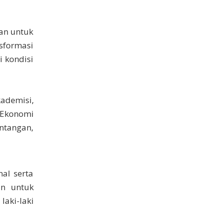
aan untuk
sformasi
i kondisi
ademisi,
 Ekonomi
ntangan,
al serta
an untuk
aki-laki