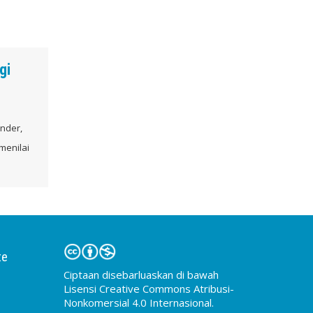
gi
ender,
menilai
te
Ciptaan disebarluaskan di bawah
Lisensi Creative Commons Atribusi-
Nonkomersial 4.0 Internasional.