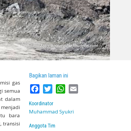
Bagikan laman ini
misi gas
Facebook
Twitter
WhatsApp
Email
agi semua
at dalam
Koordinator
i menjadi
Muhammad Syukri
atu bara
 transisi
Anggota Tim