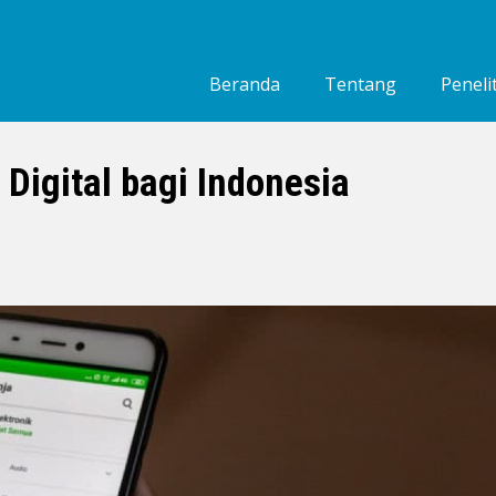
Beranda
Tentang
Peneli
Siapa Kami
Orang-orang SMERU
Digital bagi Indonesia
Pekerjaan Kami