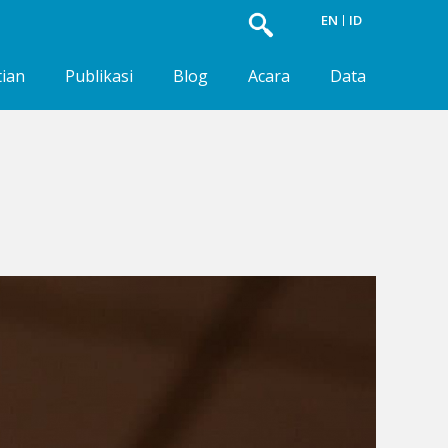
EN
ID
tian
Publikasi
Blog
Acara
Data