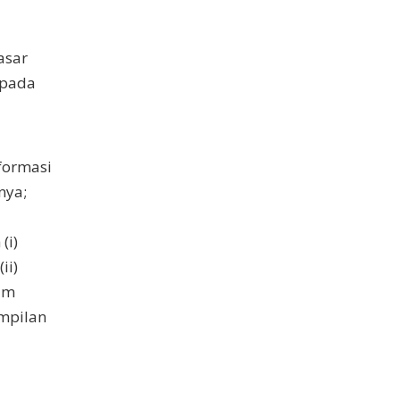
asar
 pada
formasi
nya;
(i)
ii)
lam
mpilan