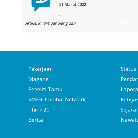
21 Maret 2022
.
Artikel ini dimuat ulang dari
The Conversation Indonesia (TCID
Pekerjaan
Statu
Magang
Penda
Peneliti Tamu
Lapor
SMERU Global Network
Kebija
Think 20
Sejara
Berita
Nawal