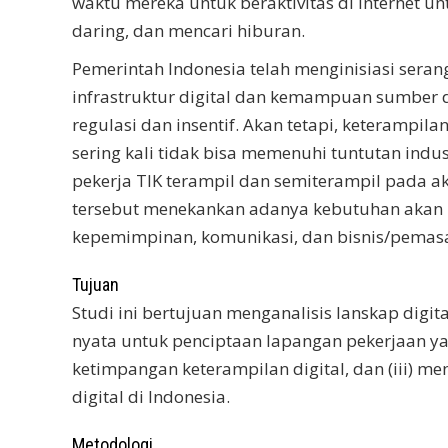
waktu mereka untuk beraktivitas di internet un
daring, dan mencari hiburan.
Pemerintah Indonesia telah menginisiasi sera
infrastruktur digital dan kemampuan sumber 
regulasi dan insentif. Akan tetapi, keterampil
sering kali tidak bisa memenuhi tuntutan indu
pekerja TIK terampil dan semiterampil pada a
tersebut menekankan adanya kebutuhan akan TIK
kepemimpinan, komunikasi, dan bisnis/pemasa
Tujuan
Studi ini bertujuan menganalisis lanskap digit
nyata untuk penciptaan lapangan pekerjaan yan
ketimpangan keterampilan digital, dan (iii)
digital di Indonesia.
Metodologi