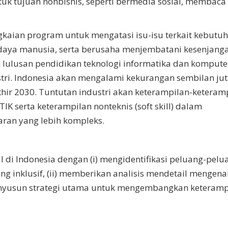
tuk tujuan nonbisnis, seperti bermedia sosial, membaca 
ngkaian program untuk mengatasi isu-isu terkait kebutu
daya manusia, serta berusaha menjembatani kesenjang
an lulusan pendidikan teknologi informatika dan komputer
stri. Indonesia akan mengalami kekurangan sembilan ju
khir 2030. Tuntutan industri akan keterampilan-keteram
 serta keterampilan nonteknis (soft skill) dalam
ran yang lebih kompleks.
al di Indonesia dengan (i) mengidentifikasi peluang-pelu
g inklusif, (ii) memberikan analisis mendetail mengena
 menyusun strategi utama untuk mengembangkan keteramp