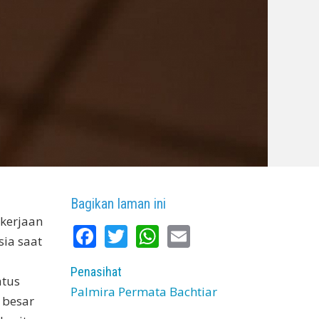
Bagikan laman ini
kerjaan
Facebook
Twitter
WhatsApp
Email
sia saat
Penasihat
atus
Palmira Permata Bachtiar
 besar