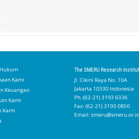
)
.
s Hukum
The SMERU Research Institu
naan Kami
Jl. Cikini Raya No. 10A
Jakarta 10330 Indonesia
an Keuangan
Ph. (62-21) 3193 6336
kan Kami
Fax: (62-21) 3193 0850
h Kami
Email: smeru@smeru.or.i
a