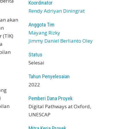
berita
Koordinator
Rendy Adriyan Diningrat
han akan
Anggota Tim
an
Mayang Rizky
 (TIK)
Jimmy Daniel Berlianto Oley
ta
pilan
Status
Selesai
Tahun Penyelesaian
2022
ang
i
Pemberi Dana Proyek
ilan
Digital Pathways at Oxford,
UNESCAP
Mitra Kerja Proyek